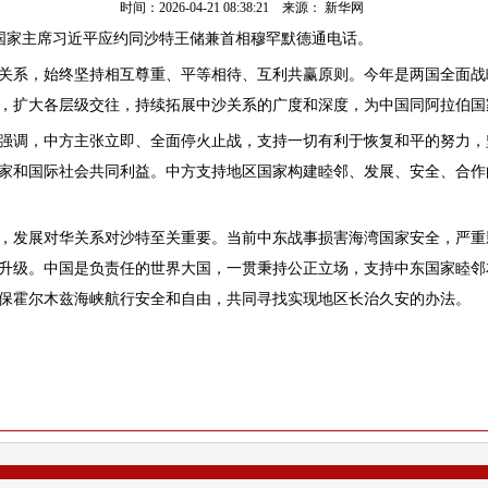
时间：2026-04-21 08:38:21 来源： 新华网
，国家主席习近平应约同沙特王储兼首相穆罕默德通电话。
系，始终坚持相互尊重、平等相待、互利共赢原则。今年是两国全面战略
，扩大各层级交往，持续拓展中沙关系的广度和深度，为中国同阿拉伯国
调，中方主张立即、全面停火止战，支持一切有利于恢复和平的努力，
家和国际社会共同利益。中方支持地区国家构建睦邻、发展、安全、合作
发展对华关系对沙特至关重要。当前中东战事损害海湾国家安全，严重
升级。中国是负责任的世界大国，一贯秉持公正立场，支持中东国家睦邻
保霍尔木兹海峡航行安全和自由，共同寻找实现地区长治久安的办法。